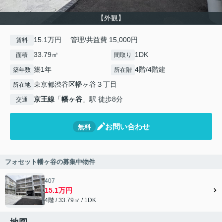
【外観】
15.1万円 管理/共益費 15,000円
賃料
33.79㎡
1DK
面積
間取り
築1年
4階/4階建
築年数
所在階
東京都渋谷区幡ヶ谷３丁目
所在地
京王線
「
幡ヶ谷
」駅 徒歩8分
交通
お問い合わせ
無料
フォセット幡ヶ谷の募集中物件
407
15.1万円
4階 / 33.79㎡ / 1DK