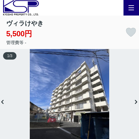
ヴィラけやき
5,500円
管理費等 -
1
/
3