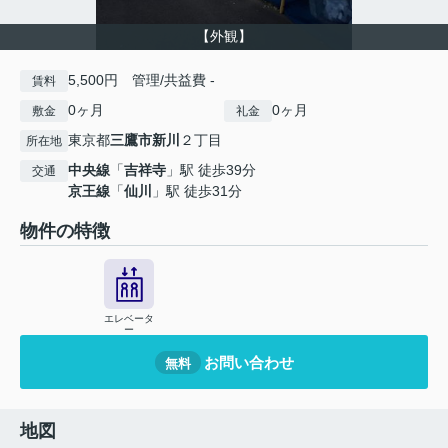
【外観】
5,500円 管理/共益費 -
賃料
0ヶ月
0ヶ月
敷金
礼金
東京都
三鷹市
新川
２丁目
所在地
中央線
「
吉祥寺
」駅 徒歩39分
交通
京王線
「
仙川
」駅 徒歩31分
物件の特徴
エレベータ
ー
お問い合わせ
無料
地図