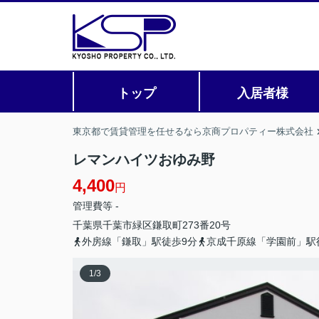
トップ
入居者様
東京都で賃貸管理を任せるなら京商プロパティー株式会社
レマンハイツおゆみ野
4,400
円
管理費等 -
千葉県
千葉市緑区
鎌取町
273番20号
外房線「鎌取」駅徒歩9分
京成千原線「学園前」駅
1
/
3