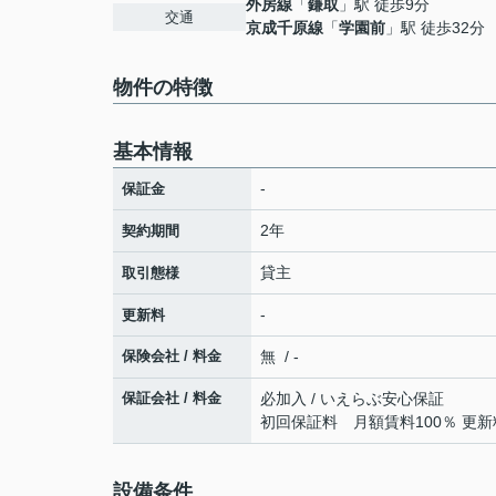
外房線
「
鎌取
」駅 徒歩9分
交通
京成千原線
「
学園前
」駅 徒歩32分
物件の特徴
基本情報
-
保証金
2年
契約期間
貸主
取引態様
-
更新料
保険会社 / 料金
無 / -
保証会社 / 料金
必加入 / いえらぶ安心保証
初回保証料 月額賃料100％ 更新
設備条件