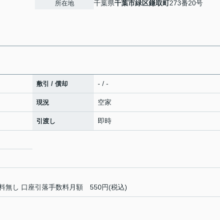
千葉県
千葉市緑区
鎌取町
273番20号
所在地
- / -
敷引 / 償却
空家
現況
即時
引渡し
料無し 口座引落手数料月額 550円(税込)