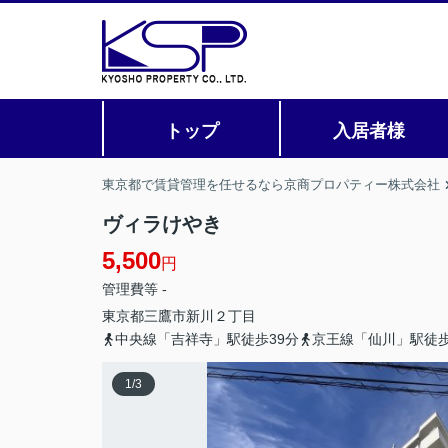
トップ
入居者様
東京都で賃貸管理を任せるなら京商プロパティー株式会社
ヴィラけやき
5,500
円
管理費等 -
東京都
三鷹市
新川
２丁目
中央線「吉祥寺」駅徒歩39分
京王線「仙川」駅徒歩
1
/
3