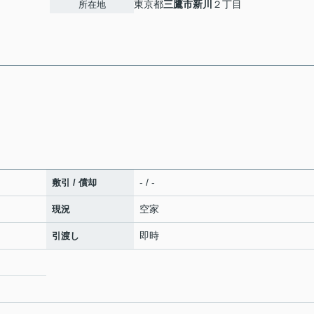
東京都
三鷹市
新川
２丁目
所在地
- / -
敷引 / 償却
空家
現況
即時
引渡し