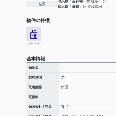
中央線
「
吉祥寺
」駅 徒歩39分
交通
京王線
「
仙川
」駅 徒歩31分
物件の特徴
エレベータ
ー
基本情報
-
保証金
2年
契約期間
代理
取引態様
-
更新料
保険会社 / 料金
有 / -