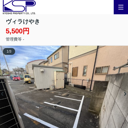
ヴィラけやき
5,500円
管理費等 -
1
/
3