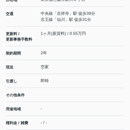
中央線
「
吉祥寺
」駅 徒歩39分
交通
京王線
「
仙川
」駅 徒歩31分
1ヶ月(新賃料) / 0.55万円
更新料 /
更新事務手数料
2年
契約期間
空家
現況
即時
引渡し
その他条件
-
用途地域
- / -
権利金 / 雑費