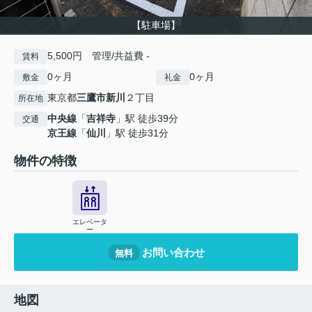
【駐車場】
5,500円 管理/共益費 -
賃料
0ヶ月
0ヶ月
敷金
礼金
東京都
三鷹市
新川
２丁目
所在地
中央線
「
吉祥寺
」駅 徒歩39分
交通
京王線
「
仙川
」駅 徒歩31分
物件の特徴
エレベータ
ー
お問い合わせ
無料
地図