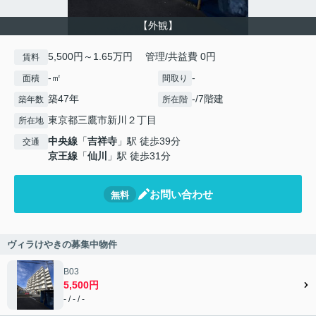
【外観】
5,500円～1.65万円 管理/共益費 0円
賃料
-㎡
-
面積
間取り
築47年
-/7階建
築年数
所在階
東京都三鷹市新川２丁目
所在地
中央線
「
吉祥寺
」駅 徒歩39分
交通
京王線
「
仙川
」駅 徒歩31分
お問い合わせ
無料
ヴィラけやきの募集中物件
B03
5,500円
- / - / -